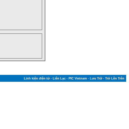
Linh kiện điện tử
-
Liên Lạc
-
PIC Vietnam
-
Lưu Trữ
-
Trở Lên Trên