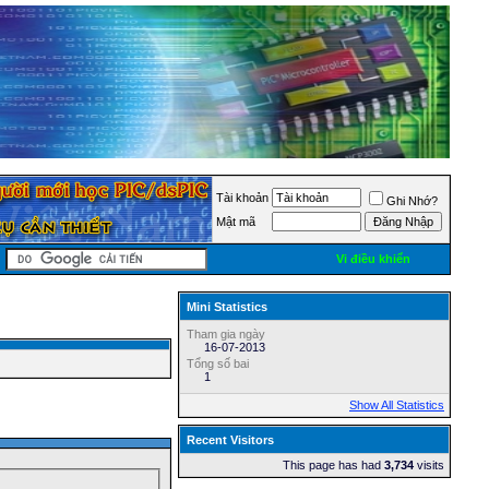
Tài khoản
Ghi Nhớ?
Mật mã
Vi điều khiển
Mini Statistics
Tham gia ngày
16-07-2013
Tổng số bai
1
Show All Statistics
Recent Visitors
This page has had
3,734
visits