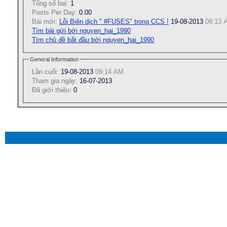
Tổng số bai:
1
Posts Per Day:
0.00
Bài mới:
Lỗi Biên dịch " #FUSES" trong CCS !
19-08-2013
09:13 
Tìm bài gửi bởi nguyen_hai_1990
Tìm chủ đề bắt đầu bởi nguyen_hai_1990
General Information
Lần cuối:
19-08-2013
09:14 AM
Tham gia ngày:
16-07-2013
Ðã giới thiệu:
0