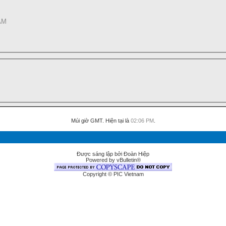
AM
Múi giờ GMT. Hiện tại là
02:06 PM
.
Được sáng lập bởi Đoàn Hiệp
Powered by vBulletin®
Copyright © PIC Vietnam