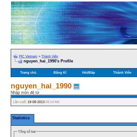
PIC Vietnam
>
Thành Viên
nguyen_hai_1990's Profile
Trang chủ
Đăng Kí
Hỏi/Ðáp
Thành Viên
nguyen_hai_1990
Nhập môn đệ tử
Lần cuối:
19-08-2013
09:14 AM
Statistics
Tổng số bai