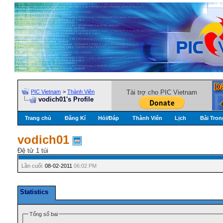
PIC Vietnam
>
Thành Viên
Tài trợ cho PIC Vietnam
vodich01's Profile
Trang chủ
Đăng Kí
Hỏi/Ðáp
Thành Viên
Lịch
Bài Tron
vodich01
Đệ tử 1 túi
Lần cuối:
08-02-2011
06:02 PM
Statistics
Tổng số bai