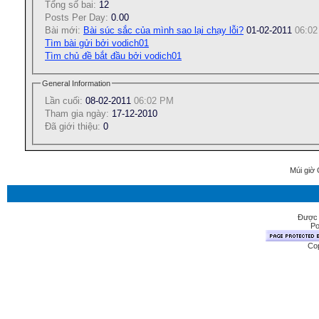
Tổng số bai:
12
Posts Per Day:
0.00
Bài mới:
Bài súc sắc của mình sao lại chạy lỗi?
01-02-2011
06:0
Tìm bài gửi bởi vodich01
Tìm chủ đề bắt đầu bởi vodich01
General Information
Lần cuối:
08-02-2011
06:02 PM
Tham gia ngày:
17-12-2010
Ðã giới thiệu:
0
Múi giờ 
Được 
Po
Cop