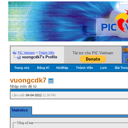
PIC Vietnam
>
Thành Viên
Tài trợ cho PIC Vietnam
vuongcdk7's Profile
Trang chủ
Đăng Kí
Hỏi/Ðáp
Thành Viên
Lịch
Bài Tron
vuongcdk7
Nhập môn đệ tử
Lần cuối:
04-04-2012
11:38 PM
Statistics
Tổng số bai