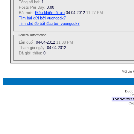
Tổng số bai:
1
Posts Per Day:
0.00
Bài mới:
Điều khiển tối ưu
04-04-2012
11:27 PM
Tìm bài gửi bởi vuongcdk7
Tìm chủ đề bắt đầu bởi vuongcdk7
General Information
Lần cuối:
04-04-2012
11:38 PM
Tham gia ngày:
04-04-2012
Ðã giới thiệu:
0
Múi giờ 
Được 
Po
Cop