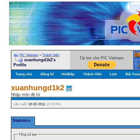
PIC Vietnam
>
Thành Viên
Tài trợ cho PIC Vietnam
xuanhungd1k2's
Profile
Trang chủ
Đăng Kí
Hỏi/Ðáp
Thành Viên
Lịch
Bài Tron
xuanhungd1k2
Nhập môn đệ tử
Lần cuối:
18-02-2011
10:33 PM
Statistics
Tổng số bai