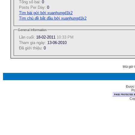
Tổng số bai:
0
Posts Per Day:
0
Tìm bài gửi bởi xuanhungd1k2
Tìm chủ đề bắt đầu bởi xuanhungd1k2
General Information
Lần cuối:
18-02-2011
10:33 PM
Tham gia ngày:
13-06-2010
Ðã giới thiệu:
0
Múi giờ 
Được 
Po
Cop