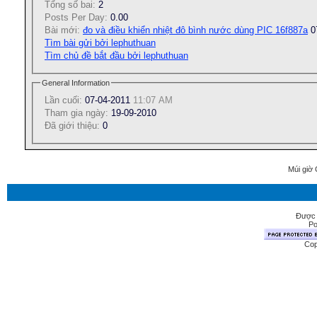
Tổng số bai:
2
Posts Per Day:
0.00
Bài mới:
đo và điều khiển nhiệt đô bình nước dùng PIC 16f887a
0
Tìm bài gửi bởi lephuthuan
Tìm chủ đề bắt đầu bởi lephuthuan
General Information
Lần cuối:
07-04-2011
11:07 AM
Tham gia ngày:
19-09-2010
Ðã giới thiệu:
0
Múi giờ 
Được 
Po
Cop