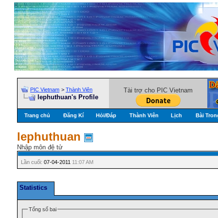
PIC Vietnam
>
Thành Viên
Tài trợ cho PIC Vietnam
lephuthuan's Profile
Trang chủ
Đăng Kí
Hỏi/Ðáp
Thành Viên
Lịch
Bài Tron
lephuthuan
Nhập môn đệ tử
Lần cuối:
07-04-2011
11:07 AM
Statistics
Tổng số bai