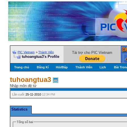
PIC Vietnam
>
Thành Viên
Tài trợ cho PIC Vietnam
tuhoangtua3's Profile
Trang chủ
Đăng Kí
Hỏi/Ðáp
Thành Viên
Lịch
Bài Tron
tuhoangtua3
Nhập môn đệ tử
Lần cuối:
25-11-2010
12:34 PM
Statistics
Tổng số bai