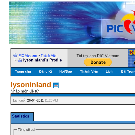
PIC Vietnam
>
Thành Viên
Tài trợ cho PIC Vietnam
lysoninland's Profile
Trang chủ
Đăng Kí
Hỏi/Ðáp
Thành Viên
Lịch
Bài Tron
lysoninland
Nhập môn đệ tử
Lần cuối:
26-04-2011
11:23 AM
Statistics
Tổng số bai