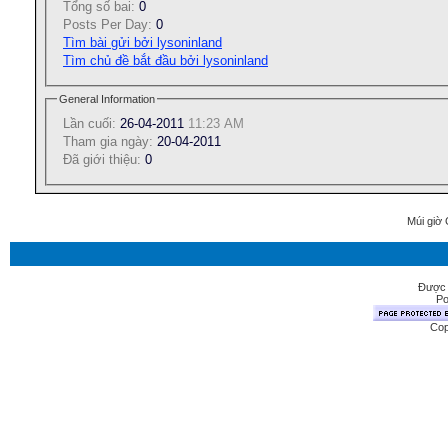
Tổng số bai:
0
Posts Per Day:
0
Tìm bài gửi bởi lysoninland
Tìm chủ đề bắt đầu bởi lysoninland
General Information
Lần cuối:
26-04-2011
11:23 AM
Tham gia ngày:
20-04-2011
Ðã giới thiệu:
0
Múi giờ 
Được 
Po
Cop