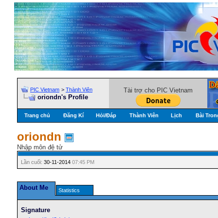
PIC Vietnam
>
Thành Viên
Tài trợ cho PIC Vietnam
oriondn's Profile
Trang chủ
Đăng Kí
Hỏi/Ðáp
Thành Viên
Lịch
Bài Tron
oriondn
Nhập môn đệ tử
Lần cuối:
30-11-2014
07:45 PM
About Me
Statistics
Signature