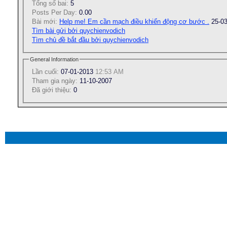
Tổng số bai:
5
Posts Per Day:
0.00
Bài mới:
Help me! Em cần mạch điều khiển động cơ bước .
25-0
Tìm bài gửi bởi quychienvodich
Tìm chủ đề bắt đầu bởi quychienvodich
General Information
Lần cuối:
07-01-2013
12:53 AM
Tham gia ngày:
11-10-2007
Ðã giới thiệu:
0