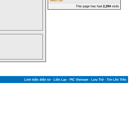
This page has had
2,294
visits
Linh kiện điện tử
-
Liên Lạc
-
PIC Vietnam
-
Lưu Trữ
-
Trở Lên Trên