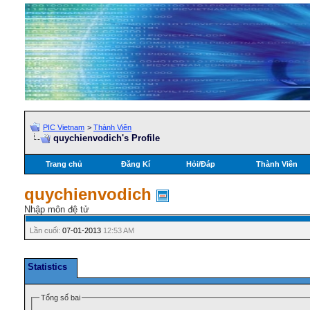
PIC Vietnam
>
Thành Viên
quychienvodich's Profile
Trang chủ
Đăng Kí
Hỏi/Ðáp
Thành Viên
quychienvodich
Nhập môn đệ tử
Lần cuối:
07-01-2013
12:53 AM
Statistics
Tổng số bai