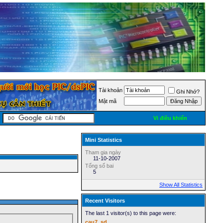
Tài khoản
Ghi Nhớ?
Mật mã
Vi điều khiển
Mini Statistics
Tham gia ngày
11-10-2007
Tổng số bai
5
Show All Statistics
Recent Visitors
The last 1 visitor(s) to this page were:
cau7_sd