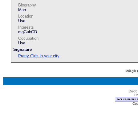
Biography
Man
Location
Usa
Interests
mgGubGD
Occupation
Usa
Signature
Pretty Girls in your city
Múi giờ 
Được 
Po
Cop