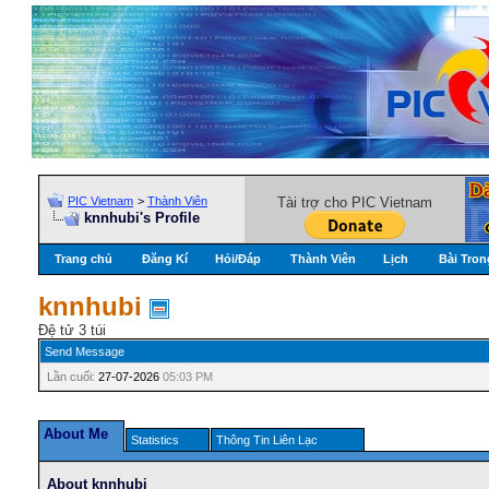
PIC Vietnam
>
Thành Viên
Tài trợ cho PIC Vietnam
knnhubi's Profile
Trang chủ
Đăng Kí
Hỏi/Ðáp
Thành Viên
Lịch
Bài Tron
knnhubi
Đệ tử 3 túi
Send Message
Lần cuối:
27-07-2026
05:03 PM
About Me
Statistics
Thông Tin Liên Lạc
About knnhubi