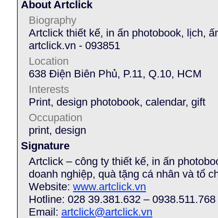
About Artclick
Biography
Artclick thiết kế, in ấn photobook, lịch,
artclick.vn - 093851
Location
638 Điện Biên Phủ, P.11, Q.10, HCM
Interests
Print, design photobook, calendar, gift
Occupation
print, design
Signature
Artclick – công ty thiết kế, in ấn photob
doanh nghiệp, quà tặng cá nhân và tổ c
Website:
www.artclick.vn
Hotline: 028 39.381.632 – 0938.511.768
Email:
artclick@artclick.vn