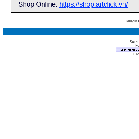
Shop Online:
https://shop.artclick.vn/
Múi giờ 
Được 
Po
Cop