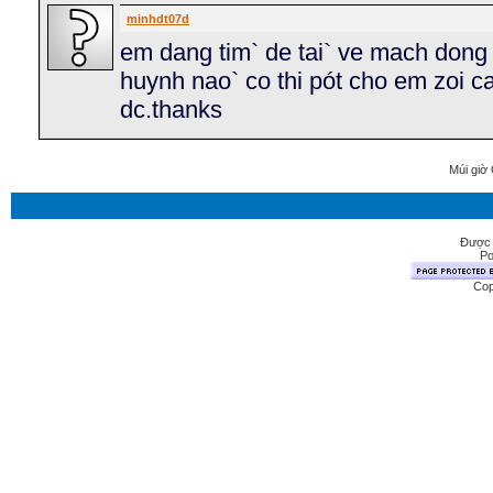
minhdt07d
em dang tim` de tai` ve mach dong 
huynh nao` co thi pót cho em zoi ca
dc.thanks
Múi giờ 
Được 
Po
Cop