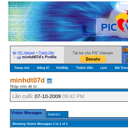
PIC Vietnam
>
Thành Viên
Tài trợ cho PIC Vietnam
minhdt07d's Profile
Trang chủ
Đăng Kí
Hỏi/Ðáp
Thành Viên
Lịch
Bài Tron
minhdt07d
Nhập môn đệ tử
Lần cuối:
07-10-2009
09:42 PM
Visitor Messages
Statistics
Showing Visitor Messages 1 to
1
of
1