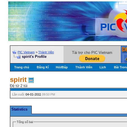
PIC Vietnam
>
Thành Viên
Tài trợ cho PIC Vietnam
spirit's Profile
Trang chủ
Đăng Kí
Hỏi/Ðáp
Thành Viên
Lịch
Bài Tron
spirit
Đệ tử 2 túi
Lần cuối:
04-01-2011
09:50 PM
Statistics
Tổng số bai