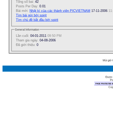
Tổng số bai:
42
Posts Per Day:
0.01
Bài mới:
Nhật kí của các thành viên PICVIETNAM
17-11-2006
11
Tìm bài gửi bởi spirit
Tìm chủ đề bắt đầu bởi spirit
General Information
Lần cuối:
04-01-2011
09:50 PM
Tham gia ngày:
04-08-2006
Ðã giới thiệu:
0
Múi giờ 
Được 
Po
Cop