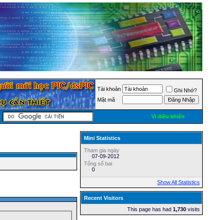
Tài khoản
Ghi Nhớ?
Mật mã
Vi điều khiển
Mini Statistics
Tham gia ngày
07-09-2012
Tổng số bai
0
Show All Statistics
Recent Visitors
This page has had
1,730
visits