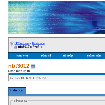
PIC Vietnam
>
Thành Viên
nbt3012's Profile
Trang chủ
Đăng Kí
Hỏi/Ðáp
Thành Viên
nbt3012
Nhập môn đệ tử
Lần cuối:
28-06-2014
02:37 PM
Statistics
Tổng số bai