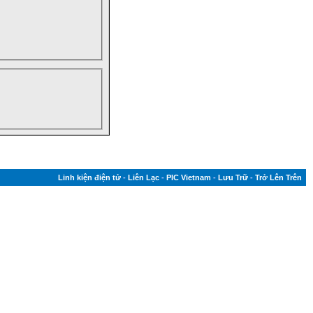
Linh kiện điện tử
-
Liên Lạc
-
PIC Vietnam
-
Lưu Trữ
-
Trở Lên Trên