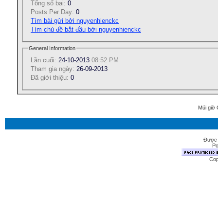
Tổng số bai:
0
Posts Per Day:
0
Tìm bài gửi bởi nguyenhienckc
Tìm chủ đề bắt đầu bởi nguyenhienckc
General Information
Lần cuối:
24-10-2013
08:52 PM
Tham gia ngày:
26-09-2013
Ðã giới thiệu:
0
Múi giờ 
Được 
Po
Cop