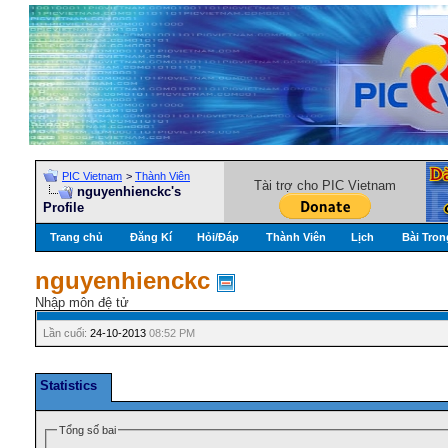
PIC Vietnam
>
Thành Viên
Tài trợ cho PIC Vietnam
nguyenhienckc's
Profile
Trang chủ
Đăng Kí
Hỏi/Ðáp
Thành Viên
Lịch
Bài Tron
nguyenhienckc
Nhập môn đệ tử
Lần cuối:
24-10-2013
08:52 PM
Statistics
Tổng số bai