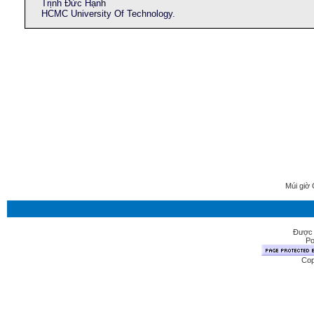
Trịnh Đức Hạnh
HCMC University Of Technology.
Múi giờ 
Được 
Po
Cop