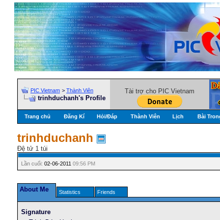
PIC Vietnam
>
Thành Viên
Tài trợ cho PIC Vietnam
trinhduchanh's Profile
Trang chủ
Đăng Kí
Hỏi/Ðáp
Thành Viên
Lịch
Bài Tron
trinhduchanh
Đệ tử 1 túi
Lần cuối:
02-06-2011
09:56 PM
About Me
Statistics
Friends
Signature