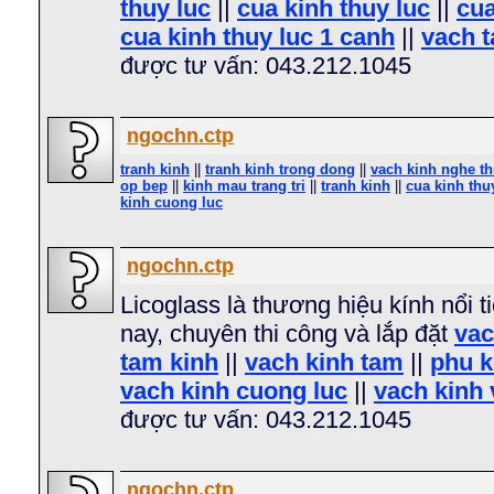
thuy luc
||
cua kinh thuy luc
||
cua
cua kinh thuy luc 1 canh
||
vach 
được tư vấn: 043.212.1045
ngochn.ctp
tranh kinh
||
tranh kinh trong dong
||
vach kinh nghe th
op bep
||
kinh mau trang tri
||
tranh kinh
||
cua kinh thu
kinh cuong luc
ngochn.ctp
Licoglass là thương hiệu kính nổi ti
nay, chuyên thi công và lắp đặt
vac
tam kinh
||
vach kinh tam
||
phu k
vach kinh cuong luc
||
vach kinh
được tư vấn: 043.212.1045
ngochn.ctp