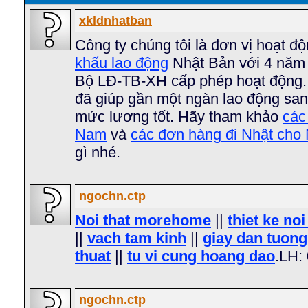
xkldnhatban
Công ty chúng tôi là đơn vị hoạt đ
khẩu lao động
Nhật Bản với 4 năm
Bộ LĐ-TB-XH cấp phép hoạt động.
đã giúp gần một ngàn lao động san
mức lương tốt. Hãy tham khảo
các
Nam
và
các đơn hàng đi Nhật cho
gì nhé.
ngochn.ctp
Noi that morehome
||
thiet ke noi
||
vach tam kinh
||
giay dan tuong
thuat
||
tu vi cung hoang dao
.LH:
ngochn.ctp