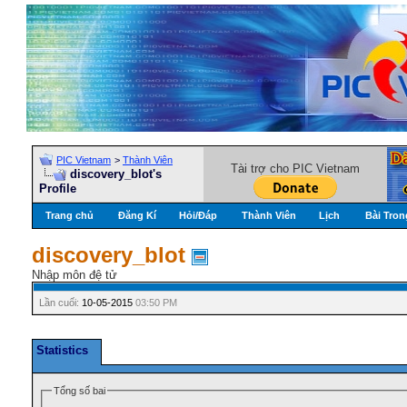
PIC Vietnam
>
Thành Viên
Tài trợ cho PIC Vietnam
discovery_blot's
Profile
Trang chủ
Đăng Kí
Hỏi/Ðáp
Thành Viên
Lịch
Bài Tron
discovery_blot
Nhập môn đệ tử
Lần cuối:
10-05-2015
03:50 PM
Statistics
Tổng số bai