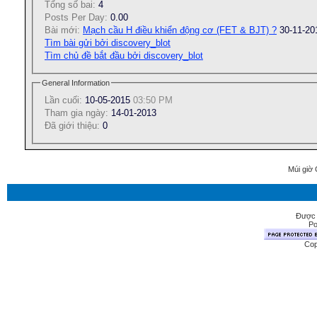
Tổng số bai:
4
Posts Per Day:
0.00
Bài mới:
Mạch cầu H điều khiển động cơ (FET & BJT) ?
30-11-2
Tìm bài gửi bởi discovery_blot
Tìm chủ đề bắt đầu bởi discovery_blot
General Information
Lần cuối:
10-05-2015
03:50 PM
Tham gia ngày:
14-01-2013
Ðã giới thiệu:
0
Múi giờ 
Được 
Po
Cop