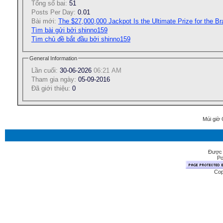
Tổng số bai:
51
Posts Per Day:
0.01
Bài mới:
The $27,000,000 Jackpot Is the Ultimate Prize for the B
Tìm bài gửi bởi shinno159
Tìm chủ đề bắt đầu bởi shinno159
General Information
Lần cuối:
30-06-2026
06:21 AM
Tham gia ngày:
05-09-2016
Ðã giới thiệu:
0
Múi giờ 
Được 
Po
Cop