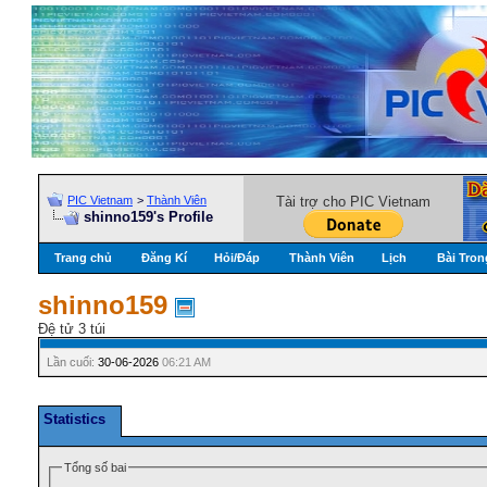
PIC Vietnam
>
Thành Viên
Tài trợ cho PIC Vietnam
shinno159's Profile
Trang chủ
Đăng Kí
Hỏi/Ðáp
Thành Viên
Lịch
Bài Tron
shinno159
Đệ tử 3 túi
Lần cuối:
30-06-2026
06:21 AM
Statistics
Tổng số bai