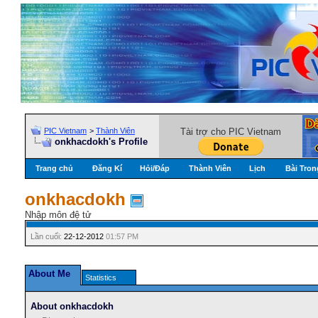
PIC Vietnam
>
Thành Viên
Tài trợ cho PIC Vietnam
onkhacdokh's Profile
Trang chủ
Đăng Kí
Hỏi/Ðáp
Thành Viên
Lịch
Bài Tron
onkhacdokh
Nhập môn đệ tử
Lần cuối:
22-12-2012
01:57 PM
About Me
Statistics
About onkhacdokh