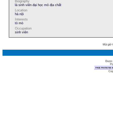
Biography
là sinh viên đại học mỏ địa chất
Location
hà nội
Interests
tò mò
Occupation
sinh viên
Múi giờ 
Được 
Po
Cop