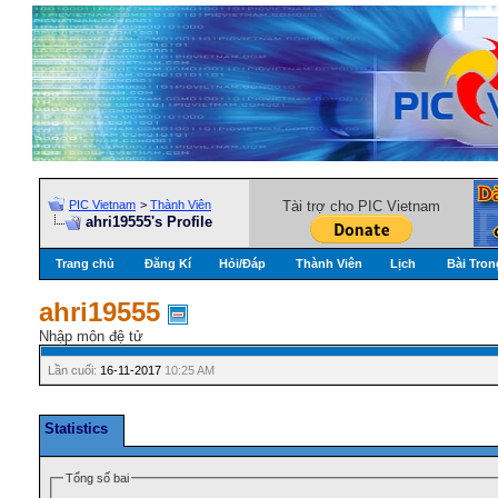
PIC Vietnam
>
Thành Viên
Tài trợ cho PIC Vietnam
ahri19555's Profile
Trang chủ
Đăng Kí
Hỏi/Ðáp
Thành Viên
Lịch
Bài Tron
ahri19555
Nhập môn đệ tử
Lần cuối:
16-11-2017
10:25 AM
Statistics
Tổng số bai