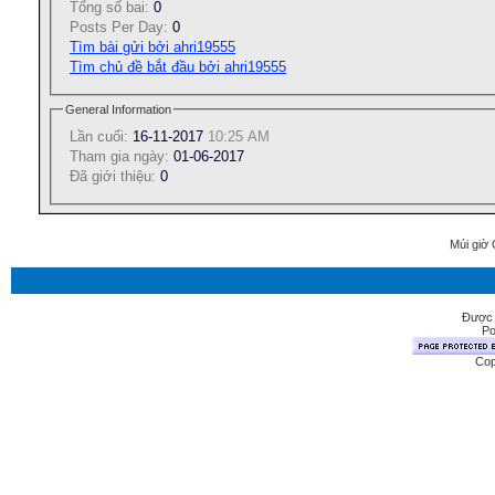
Tổng số bai:
0
Posts Per Day:
0
Tìm bài gửi bởi ahri19555
Tìm chủ đề bắt đầu bởi ahri19555
General Information
Lần cuối:
16-11-2017
10:25 AM
Tham gia ngày:
01-06-2017
Ðã giới thiệu:
0
Múi giờ 
Được 
Po
Cop