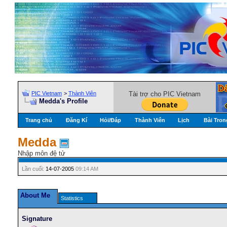
PIC Vietnam
>
Thành Viên
Tài trợ cho PIC Vietnam
Medda's Profile
Trang chủ
Đăng Kí
Hỏi/Ðáp
Thành Viên
Lịch
Bài Tron
Medda
Nhập môn đệ tử
Lần cuối:
14-07-2005
09:14 AM
About Me
Statistics
Signature