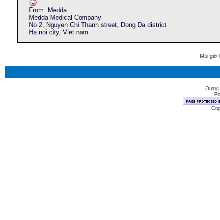
From: Medda
Medda Medical Company
No 2, Nguyen Chi Thanh street, Dong Da district
Ha noi city, Viet nam
Múi giờ 
Được 
Po
Cop