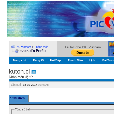
PIC Vietnam
>
Thành Viên
Tài trợ cho PIC Vietnam
kuton.cl's Profile
Trang chủ
Đăng Kí
Hỏi/Ðáp
Thành Viên
Lịch
Bài Tron
kuton.cl
Nhập môn đệ tử
Lần cuối:
18-10-2017
10:45 AM
Statistics
Tổng số bai