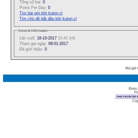
Tổng số bai:
0
Posts Per Day:
0
Tìm bài gửi bởi kuton.cl
Tìm chủ đề bắt đầu bởi kuton.cl
General Information
Lần cuối:
18-10-2017
10:45 AM
Tham gia ngày:
08-01-2017
Ðã giới thiệu:
0
Múi giờ 
Được 
Po
Cop