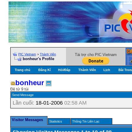
PIC Vietnam
>
Thành Viên
Tài trợ cho PIC Vietnam
bonheur's Profile
Trang chủ
Đăng Kí
Hỏi/Ðáp
Thành Viên
Lịch
Bài Tron
bonheur
Đệ tử 9 túi
Send Message
Lần cuối:
18-01-2006
02:58 AM
Visitor Messages
Statistics
Thông Tin Liên Lạc