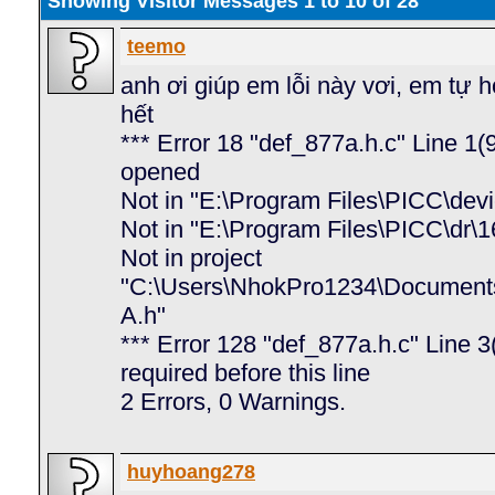
Showing Visitor Messages 1 to
10
of
28
teemo
anh ơi giúp em lỗi này vơi, em tự h
hết
*** Error 18 "def_877a.h.c" Line 1(9
opened
Not in "E:\Program Files\PICC\dev
Not in "E:\Program Files\PICC\dr\
Not in project
"C:\Users\NhokPro1234\Documents
A.h"
*** Error 128 "def_877a.h.c" Line 
required before this line
2 Errors, 0 Warnings.
huyhoang278