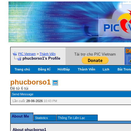
PIC Vietnam
>
Thành Viên
Tài trợ cho PIC Vietnam
phucborso1's Profile
Trang chủ
Đăng Kí
Hỏi/Ðáp
Thành Viên
Lịch
Bài Tron
phucborso1
Đệ tử 6 túi
Send Message
Lần cuối:
28-06-2026
10:43 PM
About Me
Statistics
Thông Tin Liên Lạc
About phucborso1