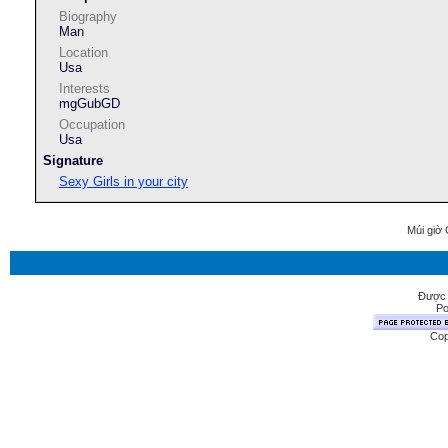
Biography
Man
Location
Usa
Interests
mgGubGD
Occupation
Usa
Signature
Sexy Girls in your city
Múi giờ 
Được 
Po
Cop