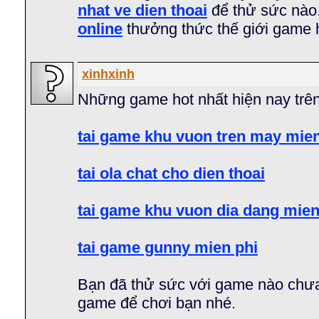
nhat ve dien thoai
để thử sức nào
online
thưởng thức thế giới game 
xinhxinh
Những game hot nhất hiện nay trên
tai game khu vuon tren may mien
tai ola chat cho dien thoai
tai game khu vuon dia dang mien 
tai game gunny mien phi
Bạn đã thử sức với game nào chưa
game để chơi bạn nhé.