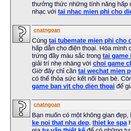
thưởng thức những tính năng hấp 
nhạc với
tai nhac mien phi cho d
cnatngoan
Cùng
tai tubemate mien phi cho d
hấp dẫn cho điện thoại. Hòa mình
trứng đầy màu sắc trong
tai game
giải trí nhẹ nhàng với
choi game cl
Giờ đây chỉ cần
tai wechat mien p
có thể thỏa sức kết nối bạn bè. C
game ban vit cho dien thoai
để giả
cnatngoan
Bạn muốn có một không gian đẹp,
ke noi that nha dep
,
thiet ke spa
h
gia
tư vấn thiết kế
để có những t