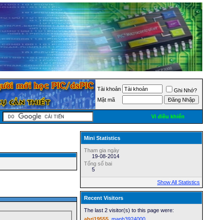
Tài khoản
Ghi Nhớ?
Mật mã
Vi điều khiển
Mini Statistics
Tham gia ngày
19-08-2014
Tổng số bai
5
Show All Statistics
Recent Visitors
The last 2 visitor(s) to this page were:
ahri19555
manh3924000