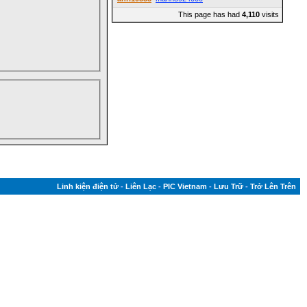
This page has had
4,110
visits
Linh kiện điện tử
-
Liên Lạc
-
PIC Vietnam
-
Lưu Trữ
-
Trở Lên Trên