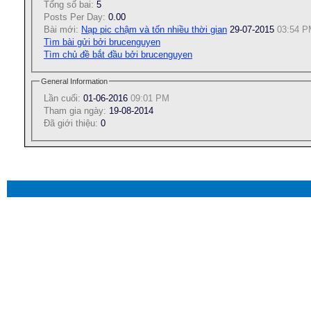
Tổng số bai:
5
Posts Per Day:
0.00
Bài mới:
Nạp pic chậm và tốn nhiều thời gian
29-07-2015
03:54 P
Tìm bài gửi bởi brucenguyen
Tìm chủ đề bắt đầu bởi brucenguyen
General Information
Lần cuối:
01-06-2016
09:01 PM
Tham gia ngày:
19-08-2014
Ðã giới thiệu:
0