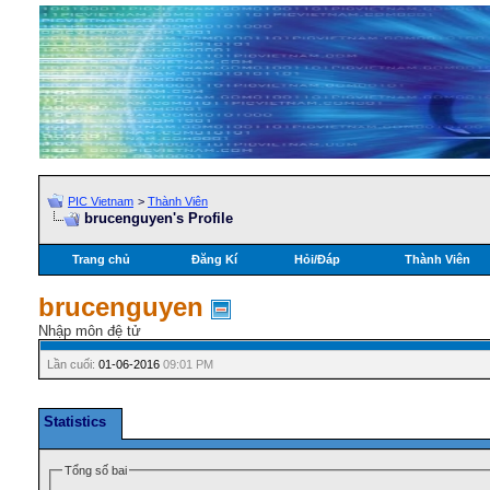
PIC Vietnam
>
Thành Viên
brucenguyen's Profile
Trang chủ
Đăng Kí
Hỏi/Ðáp
Thành Viên
brucenguyen
Nhập môn đệ tử
Lần cuối:
01-06-2016
09:01 PM
Statistics
Tổng số bai