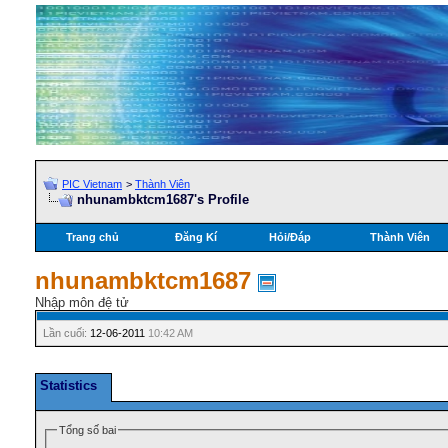
PIC Vietnam
>
Thành Viên
nhunambktcm1687's Profile
Trang chủ
Đăng Kí
Hỏi/Ðáp
Thành Viên
nhunambktcm1687
Nhập môn đệ tử
Lần cuối:
12-06-2011
10:42 AM
Statistics
Tổng số bai