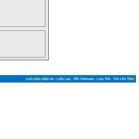
Linh kiện điện tử
-
Liên Lạc
-
PIC Vietnam
-
Lưu Trữ
-
Trở Lên Trên