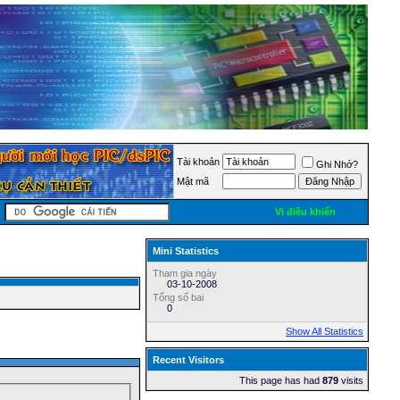
Tài khoản
Ghi Nhớ?
Mật mã
Vi điều khiển
Mini Statistics
Tham gia ngày
03-10-2008
Tổng số bai
0
Show All Statistics
Recent Visitors
This page has had
879
visits