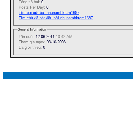
Tổng số bai:
0
Posts Per Day:
0
Tìm bài gửi bởi nhunambktcm1687
Tìm chủ đề bắt đầu bởi nhunambktcm1687
General Information
Lần cuối:
12-06-2011
10:42 AM
Tham gia ngày:
03-10-2008
Ðã giới thiệu:
0