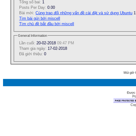
Tổng số bai:
1
Posts Per Day:
0.00
Bài mới:
Cùng trao đổi những vấn đề cài đặt và sử dụng Ubuntu
1
Tìm bài gửi bởi miscell
Tìm chủ đề bắt đầu bởi miscell
General Information
Lần cuối:
20-02-2018
09:47 PM
Tham gia ngày:
17-02-2018
Ðã giới thiệu:
0
Múi giờ 
Được 
Po
Cop