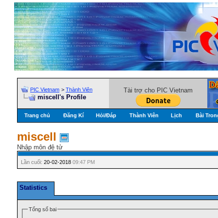
PIC Vietnam
>
Thành Viên
Tài trợ cho PIC Vietnam
miscell's Profile
Trang chủ
Đăng Kí
Hỏi/Ðáp
Thành Viên
Lịch
Bài Tron
miscell
Nhập môn đệ tử
Lần cuối:
20-02-2018
09:47 PM
Statistics
Tổng số bai