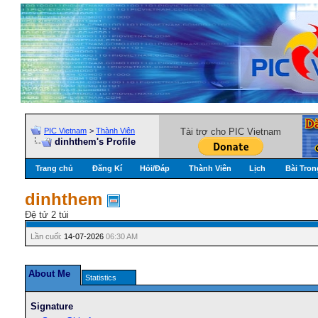
PIC Vietnam
>
Thành Viên
Tài trợ cho PIC Vietnam
dinhthem's Profile
Trang chủ
Đăng Kí
Hỏi/Ðáp
Thành Viên
Lịch
Bài Tron
dinhthem
Đệ tử 2 túi
Lần cuối:
14-07-2026
06:30 AM
About Me
Statistics
Signature