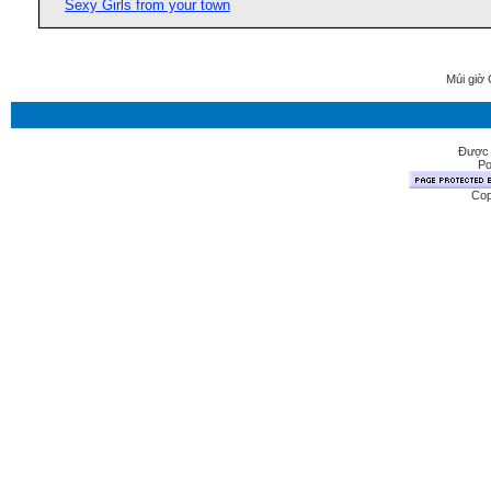
Sexy Girls from your town
Múi giờ 
Được 
Po
Cop