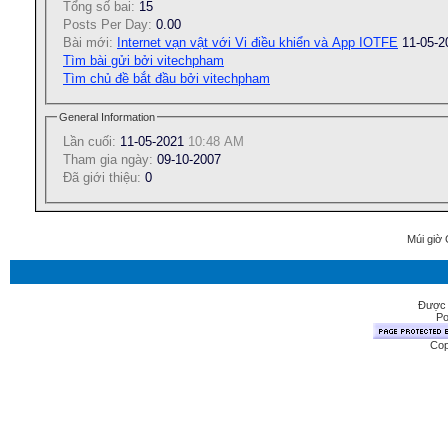
Tổng số bai:
15
Posts Per Day:
0.00
Bài mới:
Internet vạn vật với Vi điều khiển và App IOTFE
11-05-
Tìm bài gửi bởi vitechpham
Tìm chủ đề bắt đầu bởi vitechpham
General Information
Lần cuối:
11-05-2021
10:48 AM
Tham gia ngày:
09-10-2007
Ðã giới thiệu:
0
Múi giờ 
Được 
Po
Cop