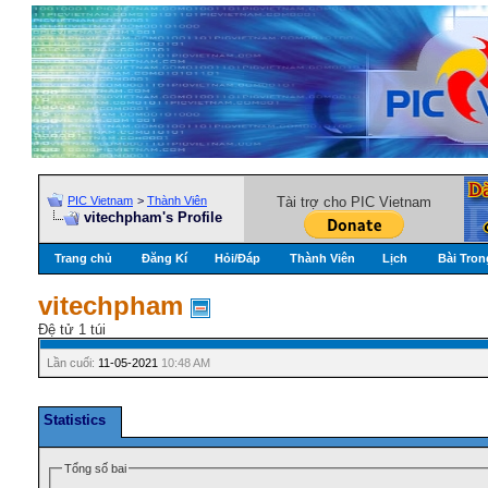
PIC Vietnam
>
Thành Viên
Tài trợ cho PIC Vietnam
vitechpham's Profile
Trang chủ
Đăng Kí
Hỏi/Ðáp
Thành Viên
Lịch
Bài Tron
vitechpham
Đệ tử 1 túi
Lần cuối:
11-05-2021
10:48 AM
Statistics
Tổng số bai