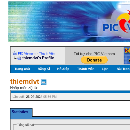
PIC Vietnam
>
Thành Viên
Tài trợ cho PIC Vietnam
thiemdvt's Profile
Trang chủ
Đăng Kí
Hỏi/Ðáp
Thành Viên
Lịch
Bài Tron
thiemdvt
Nhập môn đệ tử
Lần cuối:
23-04-2024
05:56 PM
Statistics
Tổng số bai