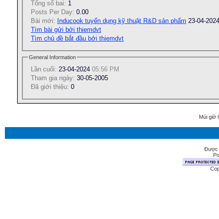
Tổng số bai:
1
Posts Per Day:
0.00
Bài mới:
Inducook tuyển dụng kỹ thuật R&D sản phẩm
23-04-202
Tìm bài gửi bởi thiemdvt
Tìm chủ đề bắt đầu bởi thiemdvt
General Information
Lần cuối:
23-04-2024
05:56 PM
Tham gia ngày:
30-05-2005
Ðã giới thiệu:
0
Múi giờ 
Được 
Po
Cop