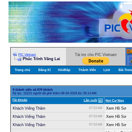
Tài trợ cho PIC Vietnam
PIC Vietnam
Phúc Trình Vãng Lai
Trang chủ
Đăng Kí
Hỏi/Ðáp
Thành Viên
Lịch
Bài Tron
0 thành viên và 676 khách
Kỷ lục: 15221 người đã ghé thăm 08-04-2026 lúc 09:14 AM.
Tài khoản
Lần cuối
Nơi Cư Ngụ
Khách Viếng Thăm
07:53 AM
Xem Hồ Sơ
Khách Viếng Thăm
07:53 AM
Xem Hồ Sơ
Khách Viếng Thăm
07:53 AM
Xem Hồ Sơ