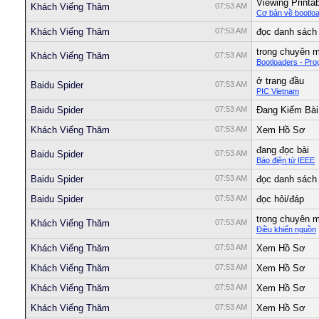
Viewing Printa
Khách Viếng Thăm
07:53 AM
Cơ bản về bootloa
Khách Viếng Thăm
07:53 AM
đọc danh sách 
trong chuyên 
Khách Viếng Thăm
07:53 AM
Bootloaders - Pr
ở trang đầu
Baidu Spider
07:53 AM
PIC Vietnam
Baidu Spider
07:53 AM
Ðang Kiếm Bài
Khách Viếng Thăm
07:53 AM
Xem Hồ Sơ
đang đọc bài
Baidu Spider
07:53 AM
Báo điện tử IEEE
Baidu Spider
07:53 AM
đọc danh sách 
Baidu Spider
07:53 AM
đọc hỏi/đáp
trong chuyên 
Khách Viếng Thăm
07:53 AM
Điều khiển nguồn
Khách Viếng Thăm
07:53 AM
Xem Hồ Sơ
Khách Viếng Thăm
07:53 AM
Xem Hồ Sơ
Khách Viếng Thăm
07:53 AM
Xem Hồ Sơ
Khách Viếng Thăm
07:53 AM
Xem Hồ Sơ