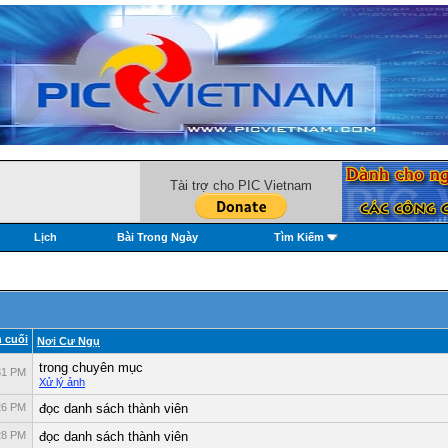
Tài trợ cho PIC Vietnam
Lịch
Bài Trong Ngày
Tìm Kiếm
 cuối
Nơi Cư Ngụ
trong chuyên mục
31 PM
Xử lý ảnh
26 PM
đọc danh sách thành viên
28 PM
đọc danh sách thành viên