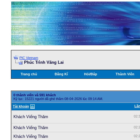
PIC Vietnam
Phúc Trình Vãng Lai
Trang chủ
Đăng Kí
Hỏi/Ðáp
Thành Viên
0 thành viên và 591 khách
Kỷ lục: 15221 người đã ghé thăm 08-04-2026 lúc 09:14 AM.
Lần
Tài khoản
Khách Viếng Thăm
02:
Khách Viếng Thăm
02:
Khách Viếng Thăm
02: