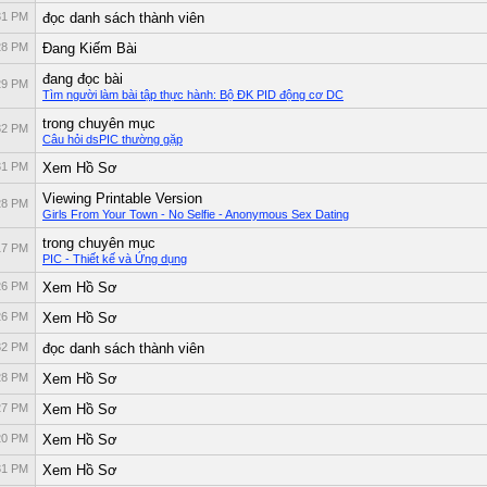
31 PM
đọc danh sách thành viên
28 PM
Ðang Kiếm Bài
đang đọc bài
29 PM
Tìm người làm bài tập thực hành: Bộ ĐK PID động cơ DC
trong chuyên mục
32 PM
Câu hỏi dsPIC thường gặp
31 PM
Xem Hồ Sơ
Viewing Printable Version
28 PM
Girls From Your Town - No Selfie - Anonymous Sex Dating
trong chuyên mục
17 PM
PIC - Thiết kế và Ứng dụng
26 PM
Xem Hồ Sơ
26 PM
Xem Hồ Sơ
32 PM
đọc danh sách thành viên
28 PM
Xem Hồ Sơ
27 PM
Xem Hồ Sơ
20 PM
Xem Hồ Sơ
31 PM
Xem Hồ Sơ