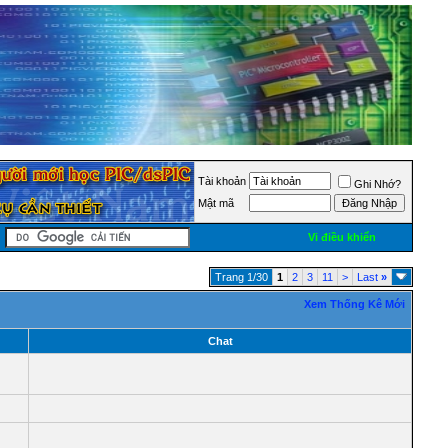
Tài khoản
Ghi Nhớ?
Mật mã
Vi điều khiển
Trang 1/30
1
2
3
11
>
Last
»
Xem Thống Kê Mới
Chat