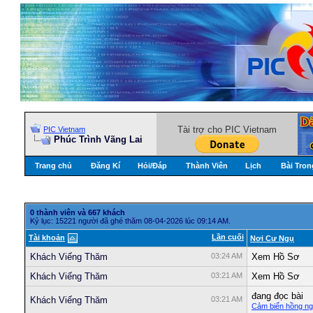
Tài trợ cho PIC Vietnam
PIC Vietnam
Phúc Trình Vãng Lai
Trang chủ
Đăng Kí
Hỏi/Ðáp
Thành Viên
Lịch
Bài Tron
0 thành viên và 667 khách
Kỷ lục: 15221 người đã ghé thăm 08-04-2026 lúc 09:14 AM.
Lần cuối
Tài khoản
Nơi Cư Ngụ
Khách Viếng Thăm
03:24 AM
Xem Hồ Sơ
Khách Viếng Thăm
03:21 AM
Xem Hồ Sơ
đang đọc bài
Khách Viếng Thăm
03:21 AM
Cảm biến hồng ng