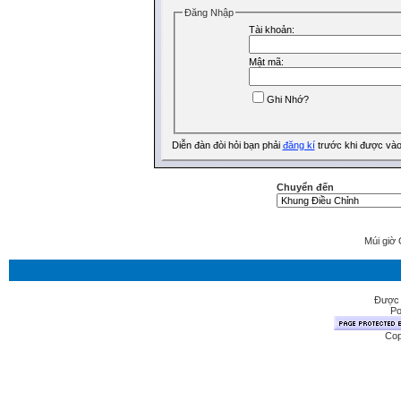
Ðăng Nhập
Tài khoản:
Mật mã:
Ghi Nhớ?
Diễn đàn đòi hỏi bạn phải
đăng kí
trước khi được vào
Chuyển đến
Múi giờ 
Được 
Po
Cop