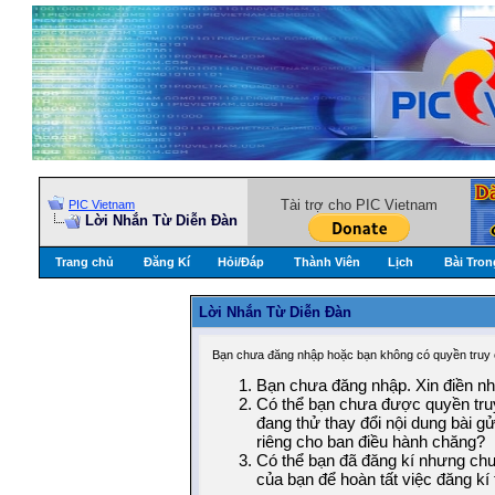
Tài trợ cho PIC Vietnam
PIC Vietnam
Lời Nhắn Từ Diễn Ðàn
Trang chủ
Đăng Kí
Hỏi/Ðáp
Thành Viên
Lịch
Bài Tron
Lời Nhắn Từ Diễn Ðàn
Bạn chưa đăng nhập hoặc bạn không có quyền truy c
Bạn chưa đăng nhập. Xin điền nhữ
Có thể bạn chưa được quyền truy
đang thử thay đổi nội dung bài g
riêng cho ban điều hành chăng?
Có thể bạn đã đăng kí nhưng chưa
của bạn để hoàn tất việc đăng kí 