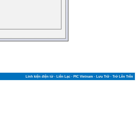
Linh kiện điện tử
-
Liên Lạc
-
PIC Vietnam
-
Lưu Trữ
-
Trở Lên Trên