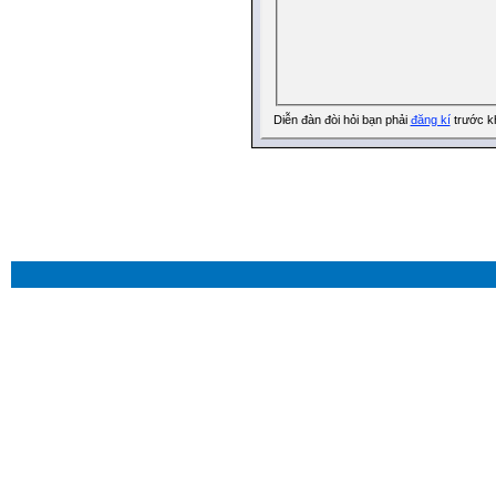
Diễn đàn đòi hỏi bạn phải
đăng kí
trước kh