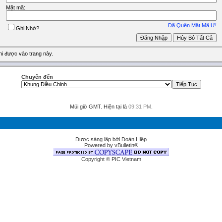
Mật mã:
Ðã Quên Mật Mã Ư!
Ghi Nhớ?
i được vào trang này.
Chuyển đến
Múi giờ GMT. Hiện tại là
09:31 PM
.
Được sáng lập bởi Đoàn Hiệp
Powered by vBulletin®
Copyright © PIC Vietnam