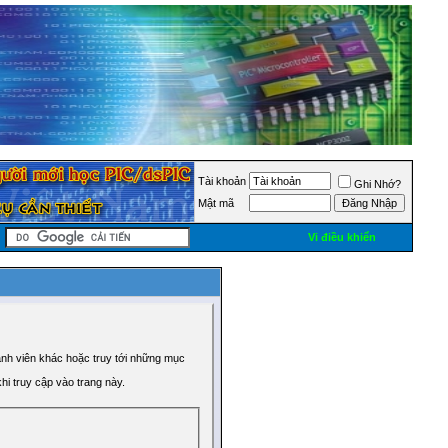
Tài khoản
Ghi Nhớ?
Mật mã
Vi điều khiển
ành viên khác hoặc truy tới những mục
hi truy cập vào trang này.