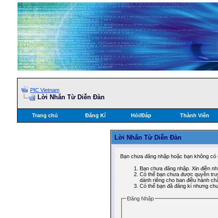
PIC Vietnam
Lời Nhắn Từ Diễn Ðàn
Trang chủ
Đăng Kí
Hỏi/Ðáp
Thành Viên
Lời Nhắn Từ Diễn Ðàn
Bạn chưa đăng nhập hoặc bạn không có q
Bạn chưa đăng nhập. Xin điền nhữ
Có thể bạn chưa được quyền truy
dành riêng cho ban điều hành ch
Có thể bạn đã đăng kí nhưng chưa 
Ðăng Nhập