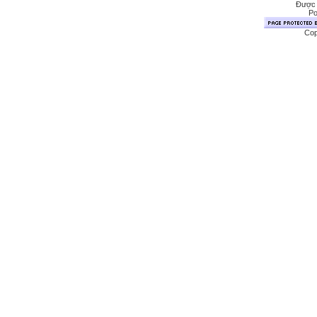
Được 
Po
Cop