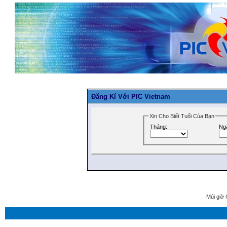
Đăng Kí Với PIC Vietnam
Xin Cho Biết Tuổi Của Bạn
Tháng:
Ng
Múi giờ 