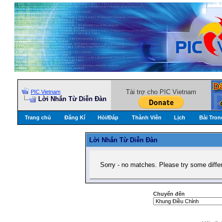
Tài trợ cho PIC Vietnam
PIC Vietnam
Lời Nhắn Từ Diễn Ðàn
Trang chủ
Đăng Kí
Hỏi/Ðáp
Thành Viên
Lịch
Bài Tron
Lời Nhắn Từ Diễn Ðàn
Sorry - no matches. Please try some diffe
Chuyển đến