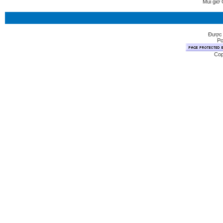
Múi giờ 
Được 
Po
Cop