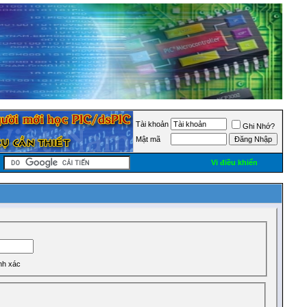
Tài khoản
Ghi Nhớ?
Mật mã
Vi điều khiển
nh xác