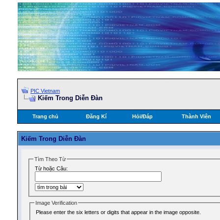
PIC Vietnam
Kiếm Trong Diễn Ðàn
Trang chủ
Đăng Kí
Hỏi/Ðáp
Thành Viên
Kiếm Trong Diễn Ðàn
Tìm Theo Từ
Từ hoặc Câu:
Image Verification
Please enter the six letters or digits that appear in the image opposite.