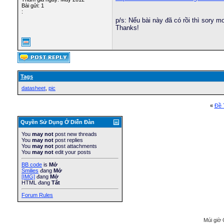
Bài gửi: 1
:
p/s: Nếu bài này đã có rồi thì sory 
Thanks!
Tags
datasheet
,
pic
«
Ðề 
Quyền Sử Dụng Ở Diễn Ðàn
You
may not
post new threads
You
may not
post replies
You
may not
post attachments
You
may not
edit your posts
BB code
is
Mở
Smilies
đang
Mở
[IMG]
đang
Mở
HTML đang
Tắt
Forum Rules
Múi giờ 