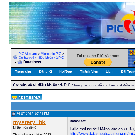
PIC Vietnam
>
Microchip PIC
>
Tài trợ cho PIC Vietnam
Cơ bản về vi điều khiển và PIC
Datasheet
Trang chủ
Đăng Kí
Hỏi/Ðáp
Thành Viên
Lịch
Bài Tron
Cơ bản về vi điều khiển và PIC
Những bài hướng dẫn cơ bản nhất để làm qu
24-07-2012, 07:24 PM
mystery_bk
Datasheet
Nhập môn đệ tử
Hello mọi người! Mềnh vào chưa lâu,
http://www.datasheetcatalog.com/mic
Tham gia ngày: May 2012