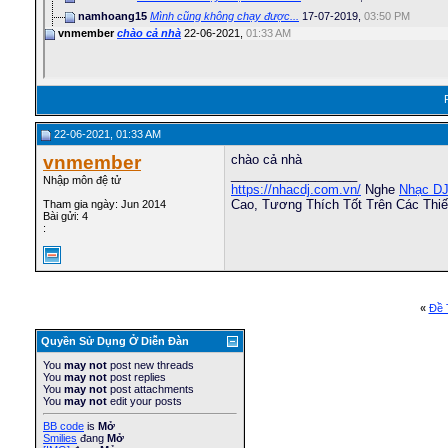
namhoang15
Mình cũng không chạy được...
17-07-2019,
03:50 PM
vnmember
chào cả nhà
22-06-2021,
01:33 AM
22-06-2021, 01:33 AM
vnmember
chào cả nhà
__________________
Nhập môn đệ tử
https://nhacdj.com.vn/
Nghe
Nhạc D
Cao, Tương Thích Tốt Trên Các Thi
Tham gia ngày: Jun 2014
Bài gửi: 4
:
«
Ðề 
Quyền Sử Dụng Ở Diễn Ðàn
You
may not
post new threads
You
may not
post replies
You
may not
post attachments
You
may not
edit your posts
BB code
is
Mở
Smilies
đang
Mở