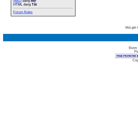
[IMG]
đang
Mở
HTML đang
Tắt
Forum Rules
Múi giờ 
Được 
Po
Cop