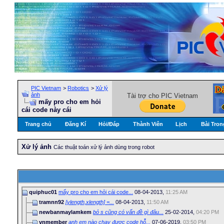
PIC Vietnam
>
Robotics
>
Xử lý
ảnh
Tài trợ cho PIC Vietnam
mấy pro cho em hỏi
cái code này cái
Trang chủ
Đăng Kí
Hỏi/Ðáp
Thành Viên
Lịch
Bài Tron
Xử lý ảnh
Các thuật toán xử lý ảnh dùng trong robot
quiphuc01
mấy pro cho em hỏi cái code...
08-04-2013,
11:25 AM
tramnn92
[ylength,xlength] =...
08-04-2013,
11:50 AM
newbanmaylamkem
bỏ s cũng có vấn đề gì đâu...
25-02-2014,
04:20 PM
vnmember
anh em nào chạy được code hỗ...
07-06-2019,
03:50 PM