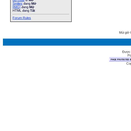
BB code
is
Mở
Smilies
đang
Mở
[IMG]
đang
Mở
HTML đang
Tắt
Forum Rules
Múi giờ 
Được 
Po
Cop