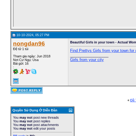
10-10-2024, 05:27 PM
nongdan96
Beautiful Girls in your town - Actual Wo
Đệ tử 1 túi
Find Prettys Girls from your town for 
__________________
Tham gia ngày: Jun 2018
Girls from your city
Nơi Cư Ngụ: Usa
Bài gửi: 16
:
«
Ðề 
Quyền Sử Dụng Ở Diễn Ðàn
You
may not
post new threads
You
may not
post replies
You
may not
post attachments
You
may not
edit your posts