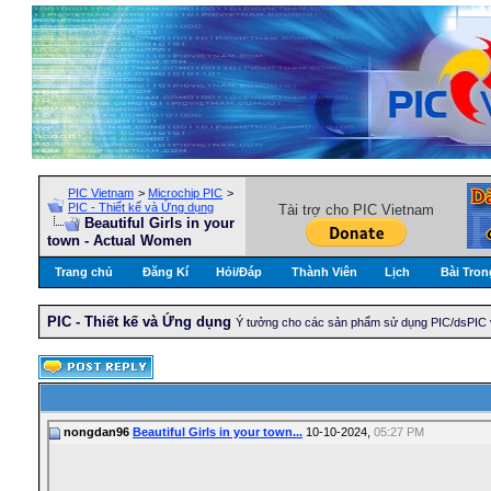
PIC Vietnam
>
Microchip PIC
>
PIC - Thiết kế và Ứng dụng
Tài trợ cho PIC Vietnam
Beautiful Girls in your
town - Actual Women
Trang chủ
Đăng Kí
Hỏi/Ðáp
Thành Viên
Lịch
Bài Tron
PIC - Thiết kế và Ứng dụng
Ý tưởng cho các sản phẩm sử dụng PIC/dsPIC 
nongdan96
Beautiful Girls in your town...
10-10-2024,
05:27 PM