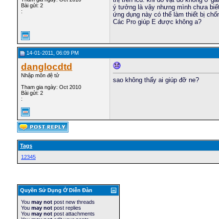
Bài gửi: 2
ý tưởng là vậy nhưng mình chưa biết 
:
ứng dụng này có thể làm thiết bị chố
Các Pro giúp E được không a?
14-01-2011, 06:09 PM
danglocdtd
Nhập môn đệ tử
sao không thấy ai giúp đỡ ne?
Tham gia ngày: Oct 2010
Bài gửi: 2
:
Tags
12345
Quyền Sử Dụng Ở Diễn Ðàn
You
may not
post new threads
You
may not
post replies
You
may not
post attachments