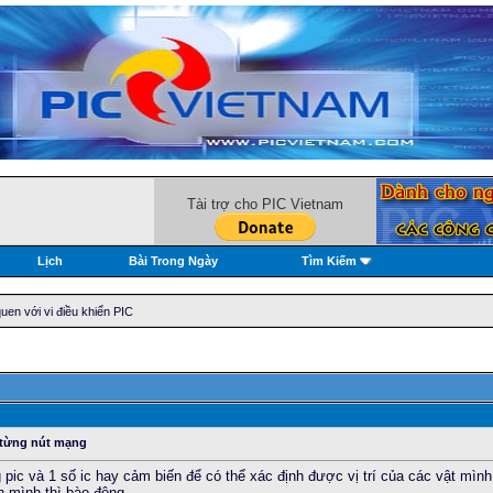
Tài trợ cho PIC Vietnam
Lịch
Bài Trong Ngày
Tìm Kiếm
en với vi điều khiển PIC
 từng nút mạng
g pic và 1 số ic hay cảm biến để có thể xác định được vị trí của các vật mìn
ần mình thì bào động.