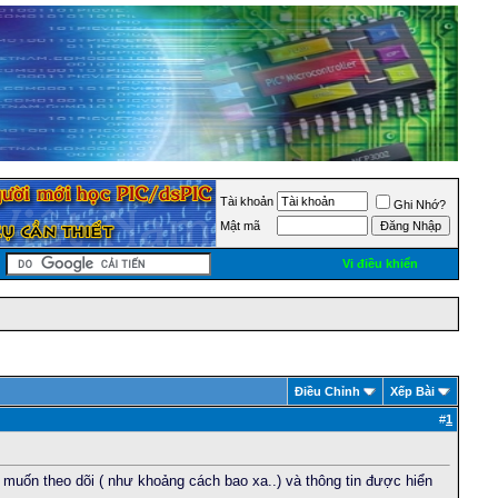
Tài khoản
Ghi Nhớ?
Mật mã
Vi điều khiển
Ðiều Chỉnh
Xếp Bài
#
1
h muốn theo dõi ( như khoảng cách bao xa..) và thông tin được hiển