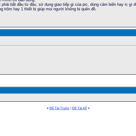
phải bắt đầu từ đâu. sử dụng giao tiếp gì của pic, dùng cảm biến hay ic gì 
ng trộm hay 1 thiết bị giúp mọi người không bị quên đồ.
«
Ðề Tài Trước
|
Ðề Tài Kế
»