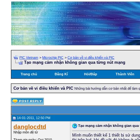
PIC Vietnam
>
Microchip PIC
>
Cơ bản về vi điều khiển và PIC
Tạo mạng cảm nhận không gian qua từng nút mạng
Trang chủ
Đăng Kí
Hỏi/Ðáp
Thành Viên
Cơ bản về vi điều khiển và PIC
Những bài hướng dẫn cơ bản nhất để làm qu
14-01-2011, 12:50 PM
danglocdtd
Tạo mạng cảm nhận không gian qua
Nhập môn đệ tử
Mình muốn thiết kế 1 thiết bị sử dun
thị trên lcd. khi đồ vật đó không ở g
Tham gia ngày: Oct 2010