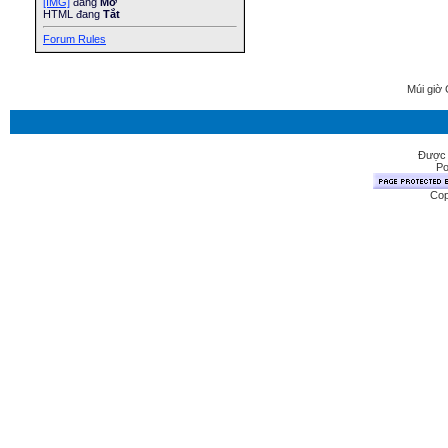
[IMG]
đang
Mở
HTML đang
Tắt
Forum Rules
Múi giờ 
Được 
Po
Cop