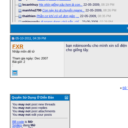
lecanhhuy
Hix nhìn giống sâu hơn là con...
22-05-2009,
08:19 PM
manhha2799
Con này ko di chuyển ngang...
22-05-2009,
08:26 PM
thaithien
Phần cơ khí có vẻ đơn giản ,...
22-05-2009,
08:35 PM
robinson4u
đi ngang được chứ sếp. chỉ...
23-05-2009,
02:29 PM
thaithien
Thế thì hay rồi.Làm xong rồi...
24-05-2009,
03:57 AM
mualac_0784
có ai có chương trình ghép...
26-05-2009,
03:13 PM
05-10-2011, 04:39 PM
mylove304
tui thấy robot rắn của bạn di...
10-07-2009,
02:30 AM
thinh001
mấy anh có thể cho em cái sơ...
19-07-2009,
05:18 PM
FXR
bạn robinson4u cho mình xin số điện
cho giống tây.
vanphuocspkt
co ai co taỉ lieu ve worm...
07-12-2010,
07:28 PM
Nhập môn đệ tử
FXR
bạn robinson4u cho mình xin...
05-10-2011,
04:39 PM
Tham gia ngày: Dec 2007
Bài gửi: 2
:
«
Ðề 
Quyền Sử Dụng Ở Diễn Ðàn
You
may not
post new threads
You
may not
post replies
You
may not
post attachments
You
may not
edit your posts
BB code
is
Mở
Smilies
đang
Mở