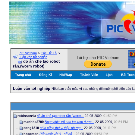
PIC Vietnam
>
Các Đề Tài
>
Luận văn tốt nghiệp
Tài trợ cho PIC Vietnam
đồ án chế tạo robot
rắn.(worm robot)
Trang chủ
Đăng Kí
Hỏi/Ðáp
Thành Viên
Lịch
Bài Tron
Luận văn tốt nghiệp
Nếu bạn thắc mắc vì sao chúng tôi muốn phổ biến các lu
robinson4u
đồ án chế tạo robot rắn.(worm...
22-05-2009,
01:52 PM
manhha2799
Đoạn phim vô sao ko xem được...
22-05-2009,
02:54 PM
cong1810
nhìn cũng thú vị thật. nhưng...
22-05-2009,
04:11 PM
hopeman
Rất tuyệt vời :) , sẽ có...
22-05-2009,
04:51 PM