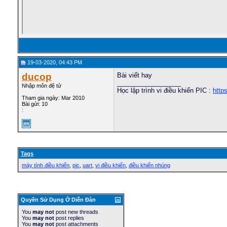
19-03-2020, 04:43 PM
ducop
Bài viết hay
__________________
Nhập môn đệ tử
Học lập trình vi điều khiển PIC :
http
Tham gia ngày: Mar 2010
Bài gửi: 10
:
Tags
máy tính điều khiển
,
pic
,
uart
,
vi điều khiển
,
điều khiển nhúng
Quyền Sử Dụng Ở Diễn Ðàn
You
may not
post new threads
You
may not
post replies
You
may not
post attachments