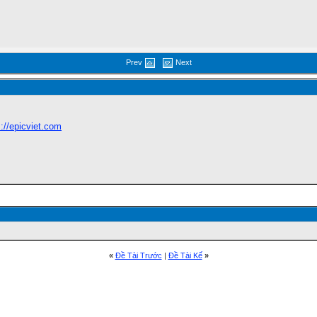
Prev
Next
s://epicviet.com
«
Ðề Tài Trước
|
Ðề Tài Kế
»