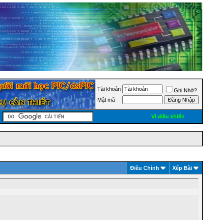
Tài khoản
Ghi Nhớ?
Mật mã
Vi điều khiển
Ðiều Chỉnh
Xếp Bài