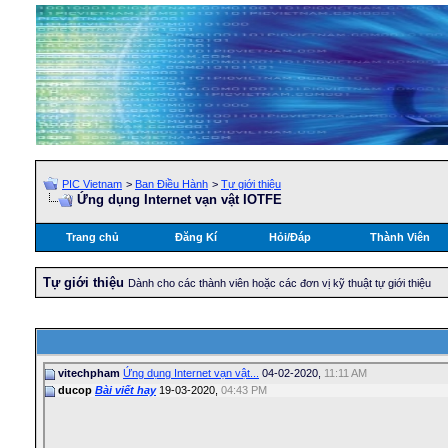
PIC Vietnam
>
Ban Điều Hành
>
Tự giới thiệu
Ứng dụng Internet vạn vật IOTFE
Trang chủ
Đăng Kí
Hỏi/Ðáp
Thành Viên
Tự giới thiệu
Dành cho các thành viên hoặc các đơn vị kỹ thuật tự giới thiệu
vitechpham
Ứng dụng Internet vạn vật...
04-02-2020,
11:11 AM
ducop
Bài viết hay
19-03-2020,
04:43 PM