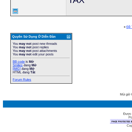
«
Ðề 
Quyền Sử Dụng Ở Diễn Ðàn
You
may not
post new threads
You
may not
post replies
You
may not
post attachments
You
may not
edit your posts
BB code
is
Mở
Smilies
đang
Mở
[IMG]
đang
Mở
HTML đang
Tắt
Forum Rules
Múi giờ 
Được 
Po
Cop