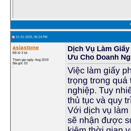
21-01-2025, 05:24 PM
asiastone
Dịch Vụ Làm Giấy
Đệ tử 3 túi
Ưu Cho Doanh Ng
Tham gia ngày: Aug 2019
Bài gửi: 53
:
Việc làm giấy p
trọng trong quá 
nghiệp. Tuy nhi
thủ tục và quy t
Với dịch vụ làm
sẽ nhận được sự
kiệm thời gian 