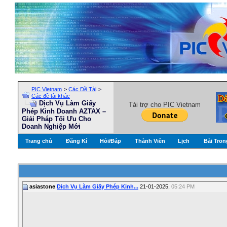
PIC Vietnam
>
Các Đề Tài
>
Các đề tài khác
Dịch Vụ Làm Giấy
Tài trợ cho PIC Vietnam
Phép Kinh Doanh AZTAX –
Giải Pháp Tối Ưu Cho
Doanh Nghiệp Mới
Trang chủ
Đăng Kí
Hỏi/Ðáp
Thành Viên
Lịch
Bài Tron
asiastone
Dịch Vụ Làm Giấy Phép Kinh...
21-01-2025,
05:24 PM