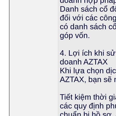
doanh hợp pháp
Danh sách cổ đô
đối với các côn
có danh sách cổ
góp vốn.
4. Lợi ích khi s
doanh AZTAX
Khi lựa chọn dị
AZTAX, bạn sẽ nh
Tiết kiệm thời g
các quy định ph
chuẩn bị hồ sơ. 