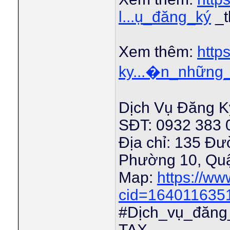
l...ụ_đăng_ký
_t
Xem thêm:
http
ky...�n_những_
Dịch Vụ Đăng K
SĐT: 0932 383 
Địa chỉ: 135 Đư
Phường 10, Qu
Map:
https://w
cid=164011635
#Dịch_vụ_đăng
TAX