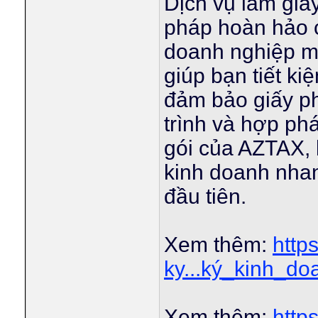
Dịch vụ làm giấ
pháp hoàn hảo 
doanh nghiệp m
giúp bạn tiết ki
đảm bảo giấy p
trình và hợp phá
gói của AZTAX, 
kinh doanh nha
đầu tiên.
Xem thêm:
http
ky...ký_kinh_do
Xem thêm:
http