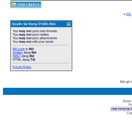
«
Ðề 
Quyền Sử Dụng Ở Diễn Ðàn
You
may not
post new threads
You
may not
post replies
You
may not
post attachments
You
may not
edit your posts
BB code
is
Mở
Smilies
đang
Mở
[IMG]
đang
Mở
HTML đang
Tắt
Forum Rules
Múi giờ 
Được 
Po
Cop