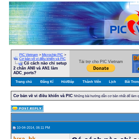
PIC Vietnam
>
Microchip PIC
>
Cơ bản về vi điều khiển và PIC
Tài trợ cho PIC Vietnam
Có cách nào chỉ setup
2 chân AN0 và AN1 làm
ADC_ports?
Trang chủ
Đăng Kí
Hỏi/Ðáp
Thành Viên
Lịch
Bài Tron
Cơ bản về vi điều khiển và PIC
Những bài hướng dẫn cơ bản nhất để làm qu
10-04-2014, 06:11 PM
lyxa_bk