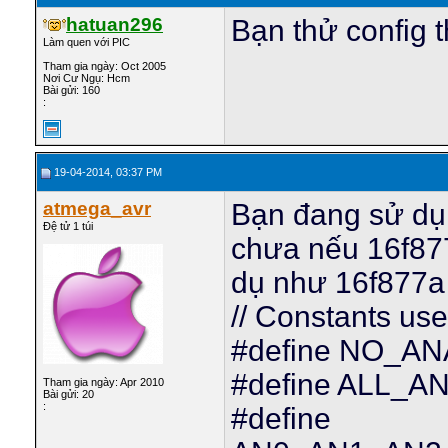
hatuan296
Bạn thử config 
Làm quen với PIC
Tham gia ngày: Oct 2005
Nơi Cư Ngụ: Hcm
Bài gửi: 160
:
19-04-2014, 03:37 PM
atmega_avr
Bạn đang sử dụ
Đệ tử 1 túi
chưa nếu 16f877A
dụ như 16f877a
// Constants u
#define NO_AN
#define ALL_AN
Tham gia ngày: Apr 2010
Bài gửi: 20
:
#define