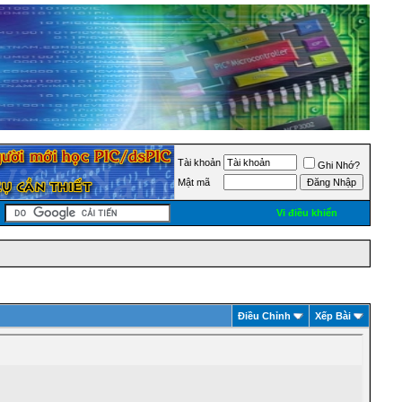
Tài khoản
Ghi Nhớ?
Mật mã
Vi điều khiển
Ðiều Chỉnh
Xếp Bài