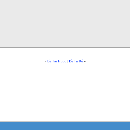
---

UTS

---

        ; all digital

--------------

NICATE WITH PC

--------------

, No Parity, 1 Stop Bit

        ; 19200 baud

«
Ðề Tài Trước
|
Ðề Tài Kế
»
'       ; brgh = high (2)

        ; enable Async Transmission, set brgh

'       ; enable Async Reception

        ; RAM Page 0

--------------

E FOR START UP

--------------
