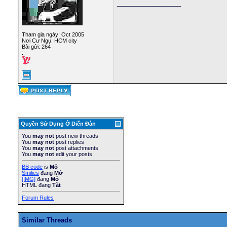
__________________
;

; ----------------------
; SET ANALOG/DIGITAL INP
; ----------------------
;

Tham gia ngày: Oct 2005
        movlw 0x06      
Nơi Cư Ngụ: HCM city
Bài gửi: 264
        movwf ADCON1

:
;

; ----------------------
; SET BAUD RATE TO COMMU
; ----------------------
; Boot Baud Rate = 19200
;

        movlw 0x0C      
        movwf SPBRG

        movlw b'00100100
Quyền Sử Dụng Ở Diễn Ðàn
        movwf TXSTA     
        movlw b'10010000
You
may not
post new threads
        bcf STATUS,RP0  
You
may not
post replies
        movwf RCSTA

You
may not
post attachments
You
may not
edit your posts
;

; ----------------------
BB code
is
Mở
; PROVIDE A SETTLING TIM
Smilies
đang
Mở
; ----------------------
[IMG]
đang
Mở
;

HTML đang
Tắt
        clrf dataL

Forum Rules
settle  decfsz dataL,F

        goto settle

;

Similar Threads
        movf RCREG,W
