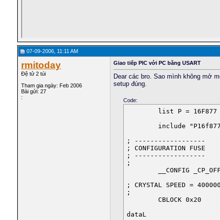
07-09-2006, 11:11 AM
rmitoday
Giao tiếp PIC với PC bằng USART
Đệ tử 2 túi
Dear các bro. Sao mình không mở một
setup đúng.
Tham gia ngày: Feb 2006
Bài gửi: 27
:
Code:
        list P = 16F877

        include "P16f877
; ------------------

; CONFIGURATION FUSE

; ------------------

;

        __CONFIG _CP_OF
; CRYSTAL SPEED = 400000
;

        CBLOCK 0x20

dataL
