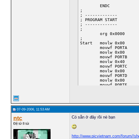
        ENDC

;

; -------------

; PROGRAM START

; -------------

;

        org 0x0000      
;

Start   movlw 0x00      
        movwf PORTA

        movlw 0x00

        movwf PORTB

        movlw 0x40

        movwf PORTC

        movlw 0x00

        movwf PORTD

        movlw 0x00

        movwf PORTE

        bsf STATUS,RP0  
        movlw 0x00

        movwf TRISA

        movlw 0x00

        movwf TRISB

07-09-2006, 11:53 AM
        movlw 0x80

ntc
Có sẵn ở đây rồi nè bạn
        movwf TRISC

        movlw 0xFF

Đệ tử 8 túi
        movwf TRISD

        movlw 0xFF

http://www.picvietnam.com/forum//s
        movwf TRISE
