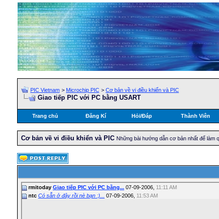
PIC Vietnam
>
Microchip PIC
>
Cơ bản về vi điều khiển và PIC
Giao tiếp PIC với PC bằng USART
Trang chủ
Đăng Kí
Hỏi/Ðáp
Thành Viên
Cơ bản về vi điều khiển và PIC
Những bài hướng dẫn cơ bản nhất để làm qu
rmitoday
Giao tiếp PIC với PC bằng...
07-09-2006,
11:11 AM
ntc
Có sẵn ở đây rồi nè bạn :)...
07-09-2006,
11:53 AM