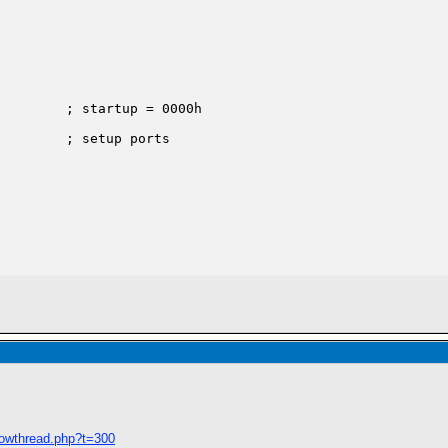
        ; startup = 0000h

        ; setup ports

        ; RAM Page 1

howthread.php?t=300