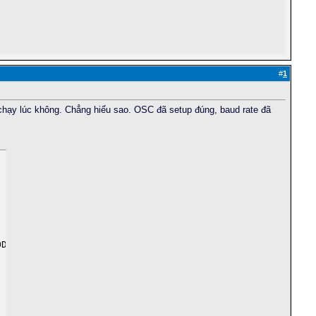
#
1
chạy lúc không. Chẳng hiểu sao. OSC đã setup đúng, baud rate đã
DEN_ON & _LVP_ON & _CPD_OFF & _DEBUG_OFF
