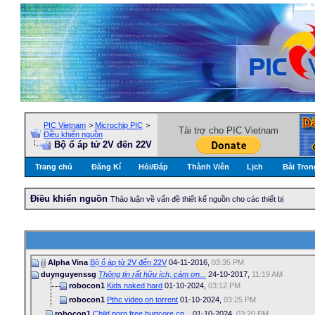
PIC Vietnam
>
Microchip PIC
>
Tài trợ cho PIC Vietnam
Điều khiển nguồn
Bộ ổ áp tử 2V đến 22V
Trang chủ
Đăng Kí
Hỏi/Ðáp
Thành Viên
Lịch
Bài Tron
Điều khiển nguồn
Thảo luận về vấn đề thiết kế nguồn cho các thiết bị
Alpha Vina
Bộ ổ áp tử 2V đến 22V
04-11-2016,
03:35 PM
duynguyenssg
Thông tin rất hữu ích, cám ơn...
24-10-2017,
11:19 AM
robocon1
Kids naked hard
01-10-2024,
03:12 PM
robocon1
Pthc video on torrent
01-10-2024,
03:25 PM
robocon1
Child porn free hurtcore cp...
01-10-2024,
03:20 PM