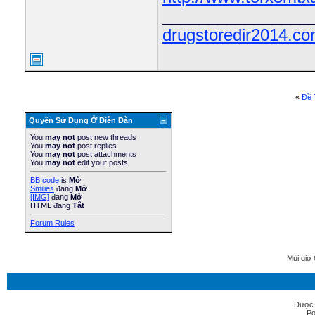
________________
drugstoredir2014.c
«
Ðề 
Quyền Sử Dụng Ở Diễn Ðàn
You
may not
post new threads
You
may not
post replies
You
may not
post attachments
You
may not
edit your posts
BB code
is
Mở
Smilies
đang
Mở
[IMG]
đang
Mở
HTML đang
Tắt
Forum Rules
Múi giờ 
Được 
Po